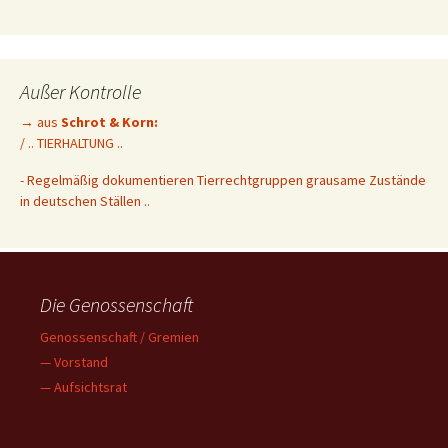
Außer Kontrolle
→ aus
Schrot & Korn:
/ .. TIERHALTUNG ..
-
Regelmäßig dokumentieren Tierrechtgruppen grausame Zustände
in deutschen Ställen ..
Die Genossenschaft
Genossenschaft / Gremien
— Vorstand
— Aufsichtsrat