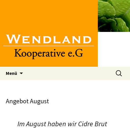
Bio Einkaufsgenossenschaft Hannover
Wendland Kooperative e.G, Bio
Einkaufsgenossenschaft
Hannover
Zum
Suchen
Menü
Inhalt
nach:
springen
Angebot August
Im August haben wir Cidre Brut